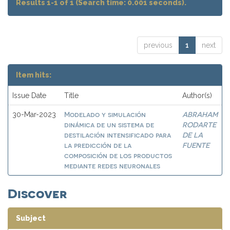
Results 1-1 of 1 (Search time: 0.001 seconds).
previous
1
next
Item hits:
Issue Date
Title
Author(s)
Modelado y simulación
ABRAHAM
30-Mar-2023
dinámica de un sistema de
RODARTE
destilación intensificado para
DE LA
la predicción de la
FUENTE
composición de los productos
mediante redes neuronales
Discover
Subject