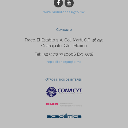
www.bibliotecas.ugto.mx
Contacto
Fracc. El Establo 1-A, Col. Marfil C.P. 36250
Guanajuato, Gto., México
Tel: +52 (473) 7320006 Ext. 5538
repositorio@ugto.mx
Otros sitios de interés: