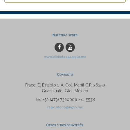
Nuestras redes
www.bibliotecas.ugto.mx
Contacto
Fracc. El Establo 1-A, Col. Marfil C.P. 36250
Guanajuato, Gto., México
Tel: +52 (473) 7320006 Ext. 5538
repositorio@ugto.mx
Otros sitios de interés: