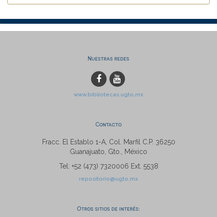
Nuestras redes
www.bibliotecas.ugto.mx
Contacto
Fracc. El Establo 1-A, Col. Marfil C.P. 36250
Guanajuato, Gto., México
Tel: +52 (473) 7320006 Ext. 5538
repositorio@ugto.mx
Otros sitios de interés: