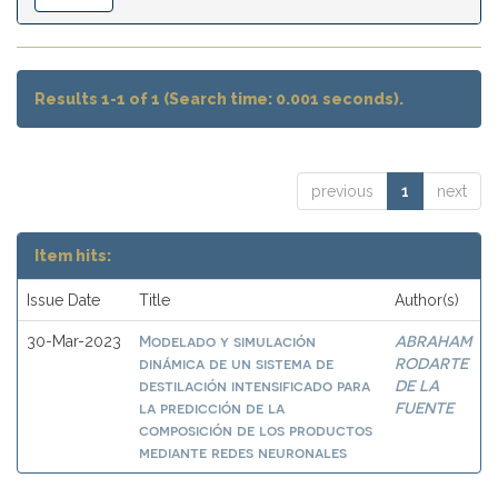
Results 1-1 of 1 (Search time: 0.001 seconds).
previous
1
next
Item hits:
Issue Date
Title
Author(s)
Modelado y simulación
ABRAHAM
30-Mar-2023
dinámica de un sistema de
RODARTE
destilación intensificado para
DE LA
la predicción de la
FUENTE
composición de los productos
mediante redes neuronales