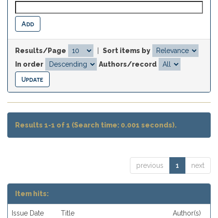
Results/Page
|
Sort items by
In order
Authors/record
Results 1-1 of 1 (Search time: 0.001 seconds).
previous
1
next
Item hits:
Issue Date
Title
Author(s)