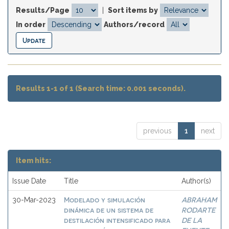
Results/Page
|
Sort items by
In order
Authors/record
Results 1-1 of 1 (Search time: 0.001 seconds).
previous
1
next
Item hits:
Issue Date
Title
Author(s)
Modelado y simulación
ABRAHAM
30-Mar-2023
dinámica de un sistema de
RODARTE
destilación intensificado para
DE LA