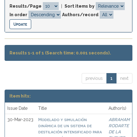
Results/Page
|
Sort items by
In order
Authors/record
Results 1-1 of 1 (Search time: 0.001 seconds).
previous
1
next
Item hits:
Issue Date
Title
Author(s)
Modelado y simulación
ABRAHAM
30-Mar-2023
dinámica de un sistema de
RODARTE
destilación intensificado para
DE LA