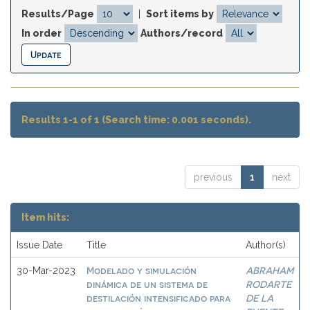
Results/Page
|
Sort items by
In order
Authors/record
Results 1-1 of 1 (Search time: 0.001 seconds).
previous
1
next
Item hits:
Issue Date
Title
Author(s)
Modelado y simulación
ABRAHAM
30-Mar-2023
dinámica de un sistema de
RODARTE
destilación intensificado para
DE LA