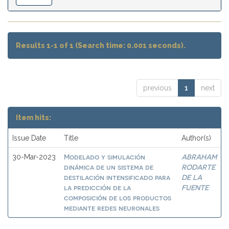
Results 1-1 of 1 (Search time: 0.001 seconds).
previous
1
next
Item hits:
Issue Date
Title
Author(s)
Modelado y simulación
ABRAHAM
30-Mar-2023
dinámica de un sistema de
RODARTE
destilación intensificado para
DE LA
la predicción de la
FUENTE
composición de los productos
mediante redes neuronales