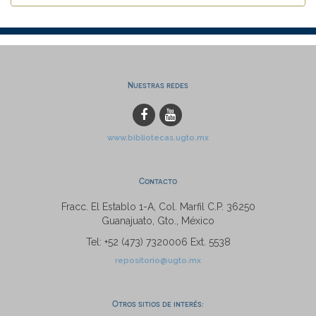
Nuestras redes
www.bibliotecas.ugto.mx
Contacto
Fracc. El Establo 1-A, Col. Marfil C.P. 36250
Guanajuato, Gto., México
Tel: +52 (473) 7320006 Ext. 5538
repositorio@ugto.mx
Otros sitios de interés: