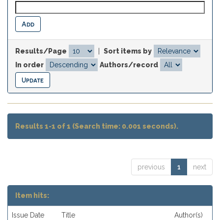
Results/Page
|
Sort items by
In order
Authors/record
Results 1-1 of 1 (Search time: 0.001 seconds).
previous
1
next
Item hits:
Issue Date
Title
Author(s)