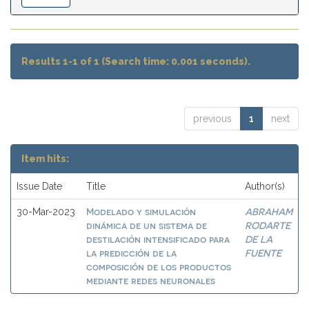
Results 1-1 of 1 (Search time: 0.001 seconds).
previous
1
next
Item hits:
Issue Date
Title
Author(s)
Modelado y simulación
ABRAHAM
30-Mar-2023
dinámica de un sistema de
RODARTE
destilación intensificado para
DE LA
la predicción de la
FUENTE
composición de los productos
mediante redes neuronales