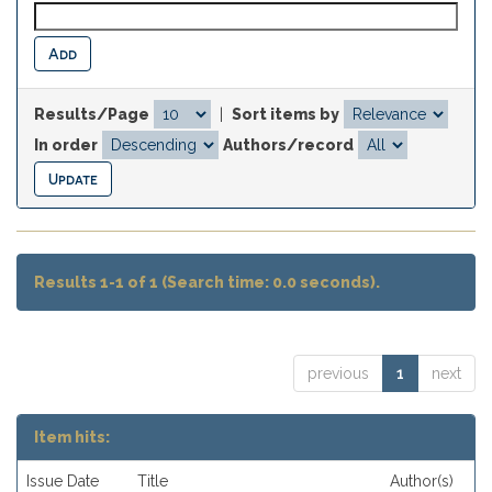
Results/Page
|
Sort items by
In order
Authors/record
Results 1-1 of 1 (Search time: 0.0 seconds).
previous
1
next
Item hits:
Issue Date
Title
Author(s)