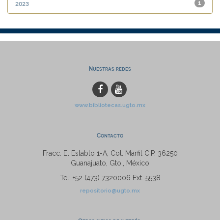
2023
1
Nuestras redes
www.bibliotecas.ugto.mx
Contacto
Fracc. El Establo 1-A, Col. Marfil C.P. 36250
Guanajuato, Gto., México
Tel: +52 (473) 7320006 Ext. 5538
repositorio@ugto.mx