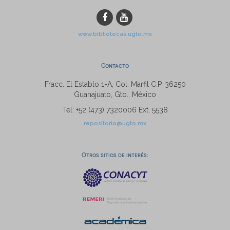
www.bibliotecas.ugto.mx
Contacto
Fracc. El Establo 1-A, Col. Marfil C.P. 36250
Guanajuato, Gto., México
Tel: +52 (473) 7320006 Ext. 5538
repositorio@ugto.mx
Otros sitios de interés: