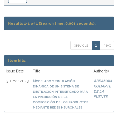
Results 1-1 of 1 (Search time: 0.001 seconds).
previous
1
next
Item hits:
Issue Date
Title
Author(s)
Modelado y simulación
ABRAHAM
30-Mar-2023
dinámica de un sistema de
RODARTE
destilación intensificado para
DE LA
la predicción de la
FUENTE
composición de los productos
mediante redes neuronales