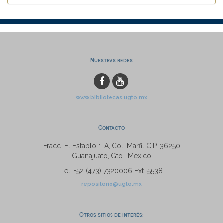
Nuestras redes
www.bibliotecas.ugto.mx
Contacto
Fracc. El Establo 1-A, Col. Marfil C.P. 36250
Guanajuato, Gto., México
Tel: +52 (473) 7320006 Ext. 5538
repositorio@ugto.mx
Otros sitios de interés: