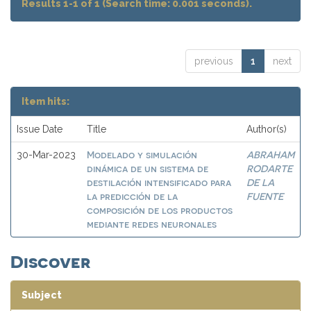
Results 1-1 of 1 (Search time: 0.001 seconds).
previous
1
next
Item hits:
Issue Date
Title
Author(s)
Modelado y simulación
ABRAHAM
30-Mar-2023
dinámica de un sistema de
RODARTE
destilación intensificado para
DE LA
la predicción de la
FUENTE
composición de los productos
mediante redes neuronales
Discover
Subject