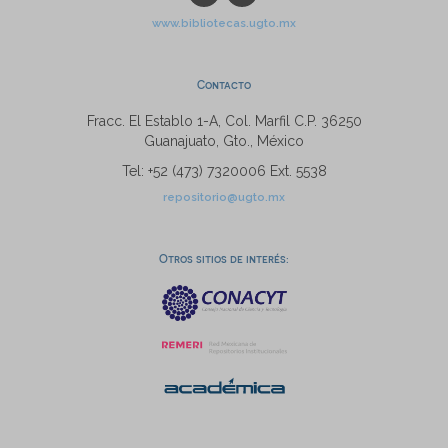
www.bibliotecas.ugto.mx
Contacto
Fracc. El Establo 1-A, Col. Marfil C.P. 36250
Guanajuato, Gto., México
Tel: +52 (473) 7320006 Ext. 5538
repositorio@ugto.mx
Otros sitios de interés: