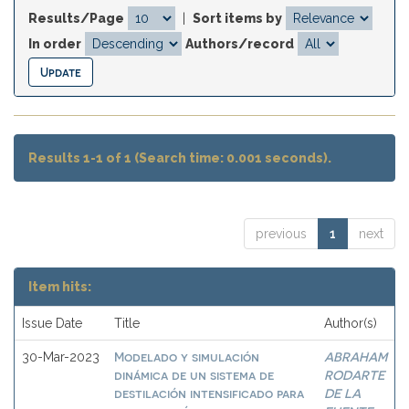
Results/Page
|
Sort items by
In order
Authors/record
Results 1-1 of 1 (Search time: 0.001 seconds).
previous
1
next
Item hits:
Issue Date
Title
Author(s)
Modelado y simulación
ABRAHAM
30-Mar-2023
dinámica de un sistema de
RODARTE
destilación intensificado para
DE LA