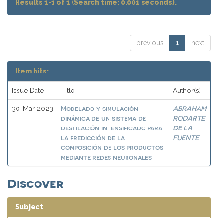
Results 1-1 of 1 (Search time: 0.001 seconds).
previous
1
next
Item hits:
Issue Date
Title
Author(s)
Modelado y simulación
ABRAHAM
30-Mar-2023
dinámica de un sistema de
RODARTE
destilación intensificado para
DE LA
la predicción de la
FUENTE
composición de los productos
mediante redes neuronales
Discover
Subject