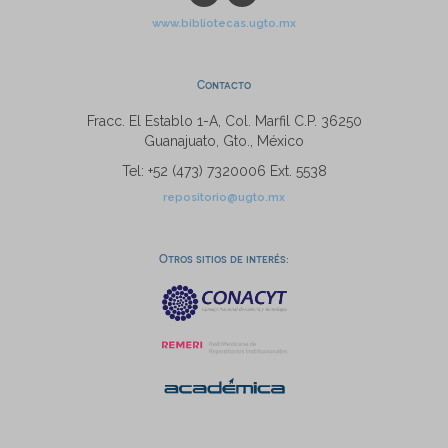
www.bibliotecas.ugto.mx
Contacto
Fracc. El Establo 1-A, Col. Marfil C.P. 36250
Guanajuato, Gto., México
Tel: +52 (473) 7320006 Ext. 5538
repositorio@ugto.mx
Otros sitios de interés: