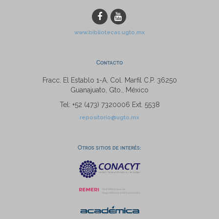
www.bibliotecas.ugto.mx
Contacto
Fracc. El Establo 1-A, Col. Marfil C.P. 36250
Guanajuato, Gto., México
Tel: +52 (473) 7320006 Ext. 5538
repositorio@ugto.mx
Otros sitios de interés: