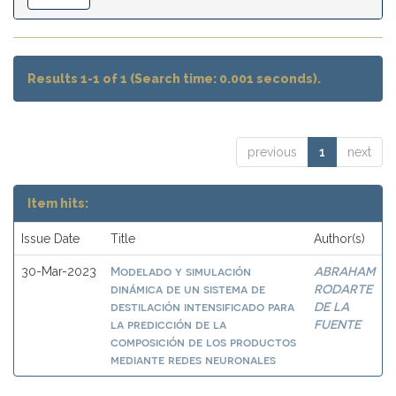
Results 1-1 of 1 (Search time: 0.001 seconds).
previous
1
next
Item hits:
Issue Date
Title
Author(s)
Modelado y simulación
ABRAHAM
30-Mar-2023
dinámica de un sistema de
RODARTE
destilación intensificado para
DE LA
la predicción de la
FUENTE
composición de los productos
mediante redes neuronales