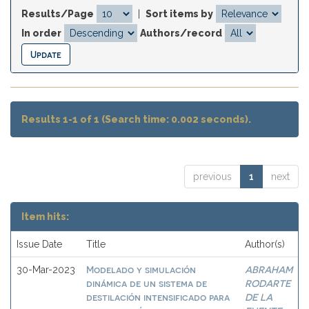
Results/Page
|
Sort items by
In order
Authors/record
Results 1-1 of 1 (Search time: 0.002 seconds).
previous
1
next
Item hits:
Issue Date
Title
Author(s)
Modelado y simulación
ABRAHAM
30-Mar-2023
dinámica de un sistema de
RODARTE
destilación intensificado para
DE LA