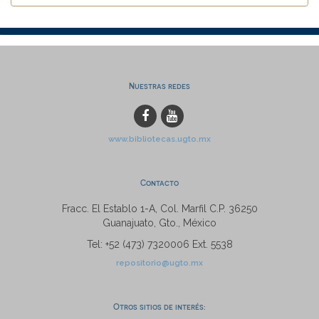
Nuestras redes
www.bibliotecas.ugto.mx
Contacto
Fracc. El Establo 1-A, Col. Marfil C.P. 36250
Guanajuato, Gto., México
Tel: +52 (473) 7320006 Ext. 5538
repositorio@ugto.mx
Otros sitios de interés: