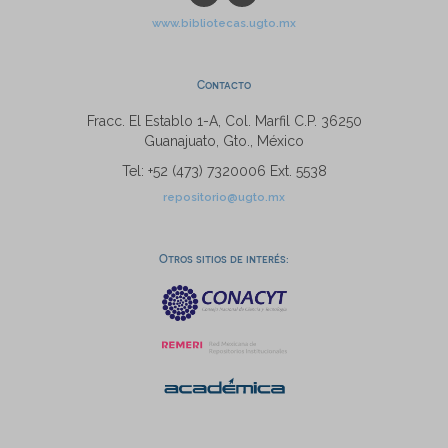
www.bibliotecas.ugto.mx
Contacto
Fracc. El Establo 1-A, Col. Marfil C.P. 36250
Guanajuato, Gto., México
Tel: +52 (473) 7320006 Ext. 5538
repositorio@ugto.mx
Otros sitios de interés: