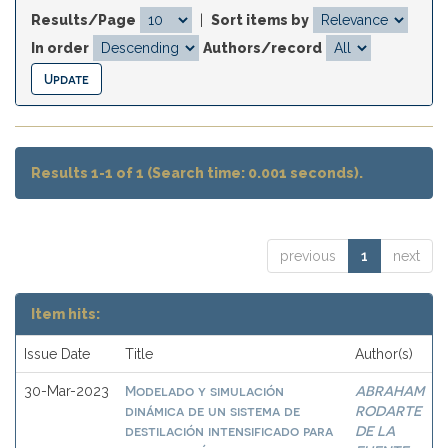
Results/Page
|
Sort items by
In order
Authors/record
Results 1-1 of 1 (Search time: 0.001 seconds).
previous
1
next
Item hits:
Issue Date
Title
Author(s)
Modelado y simulación
ABRAHAM
30-Mar-2023
dinámica de un sistema de
RODARTE
destilación intensificado para
DE LA