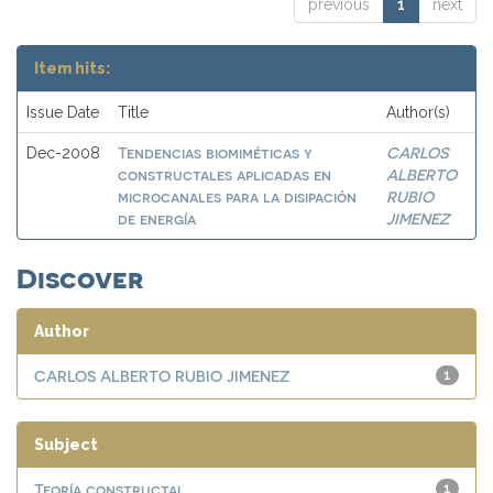
previous
1
next
Item hits:
Issue Date
Title
Author(s)
Tendencias biomiméticas y
CARLOS
Dec-2008
constructales aplicadas en
ALBERTO
microcanales para la disipación
RUBIO
de energía
JIMENEZ
Discover
Author
CARLOS ALBERTO RUBIO JIMENEZ
1
Subject
Teoría constructal
1