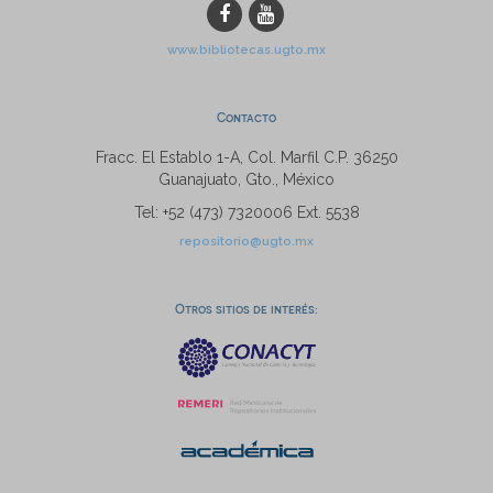
www.bibliotecas.ugto.mx
Contacto
Fracc. El Establo 1-A, Col. Marfil C.P. 36250
Guanajuato, Gto., México
Tel: +52 (473) 7320006 Ext. 5538
repositorio@ugto.mx
Otros sitios de interés: