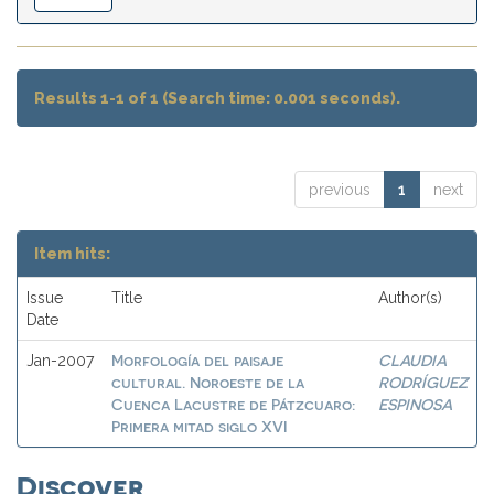
Results 1-1 of 1 (Search time: 0.001 seconds).
previous
1
next
Item hits:
Issue
Title
Author(s)
Date
Morfología del paisaje
CLAUDIA
Jan-2007
cultural. Noroeste de la
RODRÍGUEZ
Cuenca Lacustre de Pátzcuaro:
ESPINOSA
Primera mitad siglo XVI
Discover