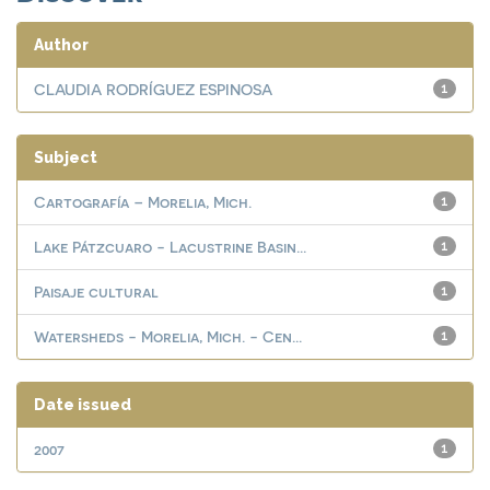
Author
CLAUDIA RODRÍGUEZ ESPINOSA
1
Subject
Cartografía – Morelia, Mich.
1
Lake Pátzcuaro - Lacustrine Basin...
1
Paisaje cultural
1
Watersheds - Morelia, Mich. - Cen...
1
Date issued
2007
1