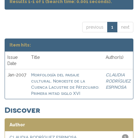
Results 1-1 of 1 (Search time: 0.001 seconds).
previous
1
next
Item hits:
Issue
Title
Author(s)
Date
Morfología del paisaje
CLAUDIA
Jan-2007
cultural. Noroeste de la
RODRÍGUEZ
Cuenca Lacustre de Pátzcuaro:
ESPINOSA
Primera mitad siglo XVI
Discover
Author
CLAUDIA RODRÍGUEZ ESPINOSA
1