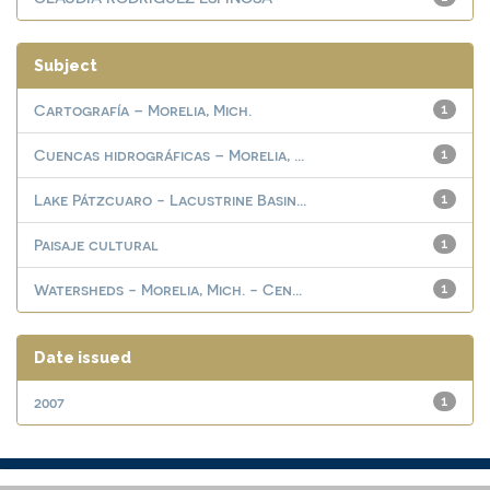
Subject
Cartografía – Morelia, Mich.
1
Cuencas hidrográficas – Morelia, ...
1
Lake Pátzcuaro - Lacustrine Basin...
1
Paisaje cultural
1
Watersheds - Morelia, Mich. - Cen...
1
Date issued
2007
1