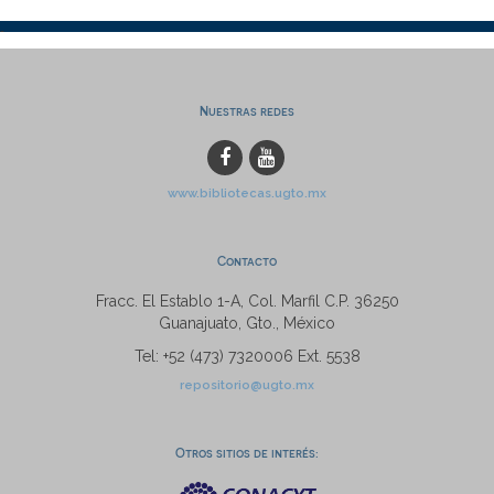
Nuestras redes
www.bibliotecas.ugto.mx
Contacto
Fracc. El Establo 1-A, Col. Marfil C.P. 36250
Guanajuato, Gto., México
Tel: +52 (473) 7320006 Ext. 5538
repositorio@ugto.mx
Otros sitios de interés: