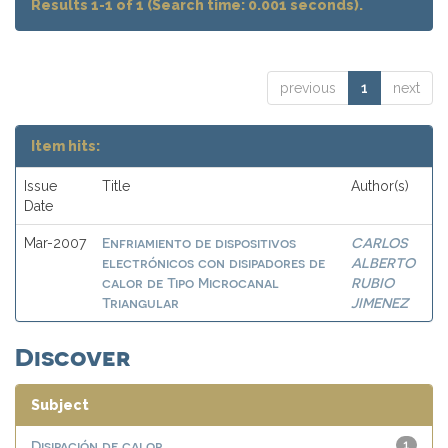
Results 1-1 of 1 (Search time: 0.001 seconds).
previous
1
next
Item hits:
Issue
Title
Author(s)
Date
Enfriamiento de dispositivos
CARLOS
Mar-2007
electrónicos con disipadores de
ALBERTO
calor de Tipo Microcanal
RUBIO
Triangular
JIMENEZ
Discover
Subject
Disipación de calor
1