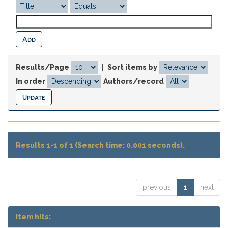
Results/Page
|
Sort items by
In order
Authors/record
Results 1-1 of 1 (Search time: 0.001 seconds).
previous
1
next
Item hits: