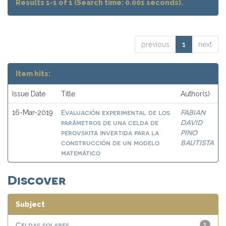
Results 1-1 of 1 (Search time: 0.001 seconds).
previous
1
next
Item hits:
Issue Date
Title
Author(s)
Evaluación experimental de los
FABIAN
16-Mar-2019
parámetros de una celda de
DAVID
perovskita invertida para la
PINO
construcción de un modelo
BAUTISTA
matemático
Discover
Subject
Celdas solares
1