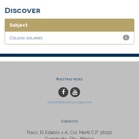
Discover
Subject
Celdas solares
1
Nuestras redes
www.bibliotecas.ugto.mx
Contacto
Fracc. El Establo 1-A, Col. Marfil C.P. 36250
Guanajuato, Gto., México