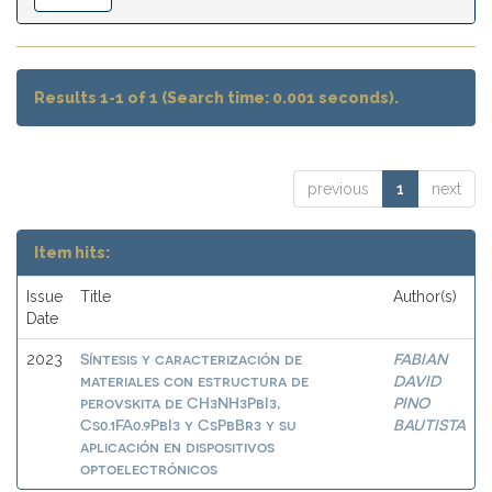
Results 1-1 of 1 (Search time: 0.001 seconds).
previous
1
next
Item hits:
Issue
Title
Author(s)
Date
Síntesis y caracterización de
FABIAN
2023
materiales con estructura de
DAVID
perovskita de CH3NH3PbI3,
PINO
Cs0.1FA0.9PbI3 y CsPbBr3 y su
BAUTISTA
aplicación en dispositivos
optoelectrónicos