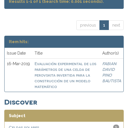
Results 1-1 of 1 (Search time: 0.001 seconds).
previous
1
next
Item hits:
Issue Date
Title
Author(s)
Evaluación experimental de los
FABIAN
16-Mar-2019
parámetros de una celda de
DAVID
perovskita invertida para la
PINO
construcción de un modelo
BAUTISTA
matemático
Discover
Subject
Celdas solares
1