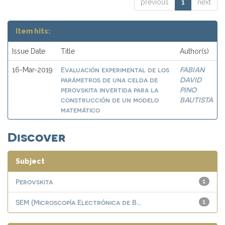
previous
1
next
Item hits:
Issue Date
Title
Author(s)
Evaluación experimental de los
FABIAN
16-Mar-2019
parámetros de una celda de
DAVID
perovskita invertida para la
PINO
construcción de un modelo
BAUTISTA
matemático
Discover
Subject
Perovskita
1
SEM (Microscopía Electrónica de B...
1