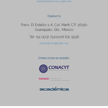
www.bibliotecas.ugto.mx
Contacto
Fracc. El Establo 1-A, Col. Marfil C.P. 36250
Guanajuato, Gto., México
Tel: +52 (473) 7320006 Ext. 5538
repositorio@ugto.mx
Otros sitios de interés: