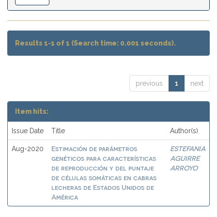
Results 1-1 of 1 (Search time: 0.001 seconds).
previous
1
next
Item hits:
Issue Date
Title
Author(s)
Estimación de parámetros
ESTEFANIA
Aug-2020
genéticos para características
AGUIRRE
de reproducción y del puntaje
ARROYO
de células somáticas en cabras
lecheras de Estados Unidos de
América