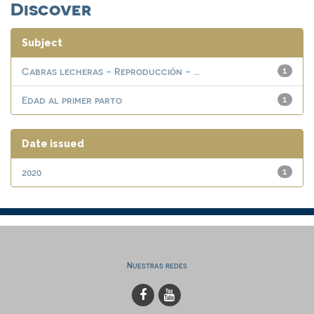
Discover
Subject
Cabras lecheras - Reproducción - ...
1
Edad al primer parto
1
Date issued
2020
1
Nuestras redes