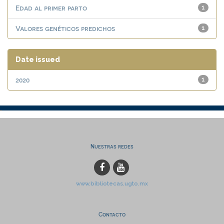
Edad al primer parto
1
Valores genéticos predichos
1
Date issued
2020
1
Nuestras redes
www.bibliotecas.ugto.mx
Contacto