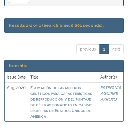
Results 1-1 of 1 (Search time: 0.001 seconds).
previous
1
next
Item hits:
Issue Date
Title
Author(s)
Estimación de parámetros
ESTEFANIA
Aug-2020
genéticos para características
AGUIRRE
de reproducción y del puntaje
ARROYO
de células somáticas en cabras
lecheras de Estados Unidos de
América