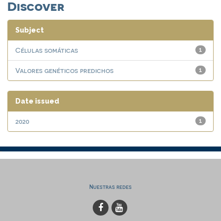
Discover
Subject
Células somáticas
1
Valores genéticos predichos
1
Date issued
2020
1
Nuestras redes