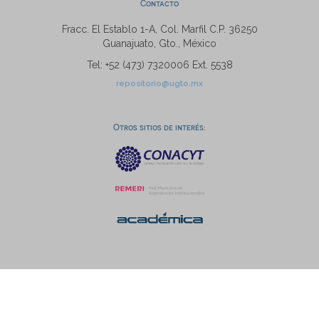
Contacto
Fracc. El Establo 1-A, Col. Marfil C.P. 36250
Guanajuato, Gto., México
Tel: +52 (473) 7320006 Ext. 5538
repositorio@ugto.mx
Otros sitios de interés: