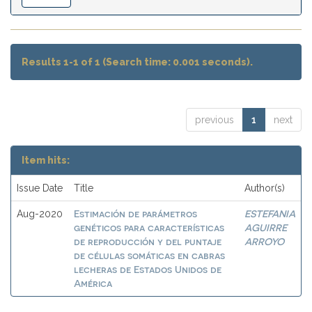
Results 1-1 of 1 (Search time: 0.001 seconds).
previous
1
next
Item hits:
Issue Date
Title
Author(s)
Estimación de parámetros
ESTEFANIA
Aug-2020
genéticos para características
AGUIRRE
de reproducción y del puntaje
ARROYO
de células somáticas en cabras
lecheras de Estados Unidos de
América