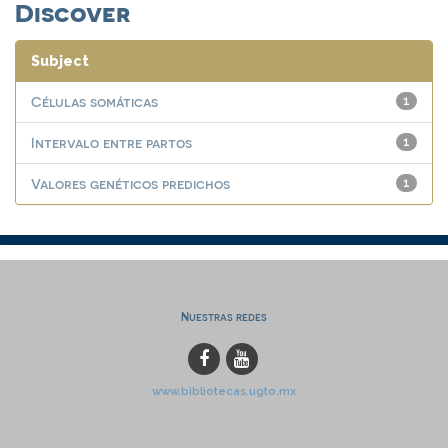
Discover
Subject
Células somáticas
1
Intervalo entre partos
1
Valores genéticos predichos
1
Nuestras redes
www.bibliotecas.ugto.mx