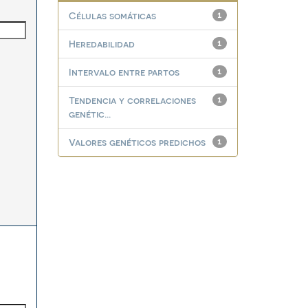
Células somáticas
1
Heredabilidad
1
Intervalo entre partos
1
Tendencia y correlaciones
1
genétic...
Valores genéticos predichos
1