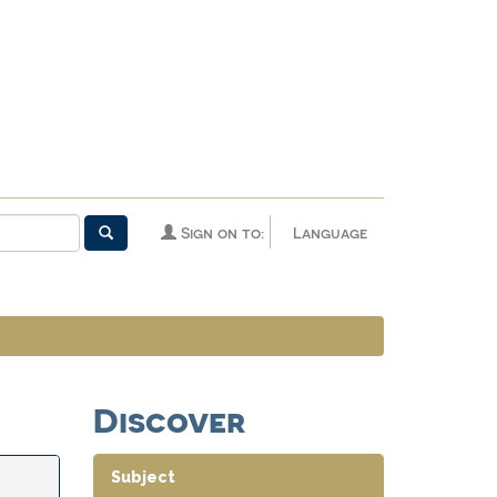
Sign on to:
Language
Discover
Subject