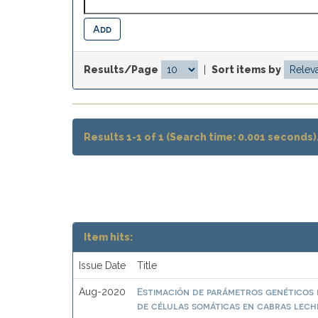
Results/Page
|
Sort items by
Results 1-1 of 1 (Search time: 0.001 seconds)
Item hits:
Issue Date
Title
Estimación de parámetros genéticos 
Aug-2020
de células somáticas en cabras lech