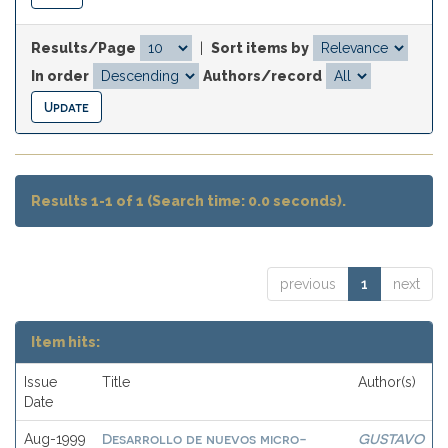
Results/Page
|
Sort items by
In order
Authors/record
Results 1-1 of 1 (Search time: 0.0 seconds).
previous
1
next
Item hits:
Issue
Title
Author(s)
Date
Desarrollo de nuevos micro-
GUSTAVO
Aug-1999