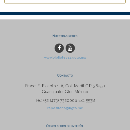
Nuestras redes
www.bibliotecas.ugto.mx
Contacto
Fracc. El Establo 1-A, Col. Marfil C.P. 36250
Guanajuato, Gto., México
Tel: +52 (473) 7320006 Ext. 5538
repositorio@ugto.mx
Otros sitios de interés: