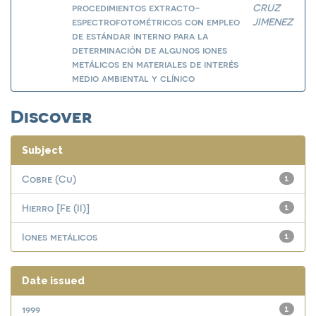
procedimientos extracto-
CRUZ
espectrofotométricos con empleo
JIMENEZ
de estándar interno para la
determinación de algunos iones
metálicos en materiales de interés
medio ambiental y clínico
Discover
Subject
Cobre (Cu)
1
Hierro [Fe (II)]
1
Iones metálicos
1
Date issued
1999
1