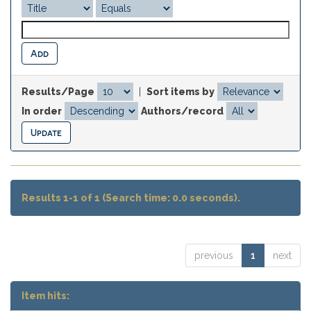
Results/Page
|
Sort items by
In order
Authors/record
Results 1-1 of 1 (Search time: 0.0 seconds).
previous
1
next
Item hits: