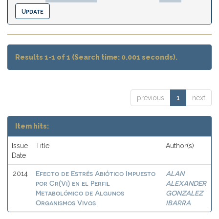
Results 1-1 of 1 (Search time: 0.001 seconds).
previous
1
next
Item hits:
Issue
Title
Author(s)
Date
Efecto de Estrés Abiótico Impuesto
ALAN
2014
por Cr(Vi) en el Perfil
ALEXANDER
Metabolómico de Algunos
GONZALEZ
Organismos Vivos
IBARRA