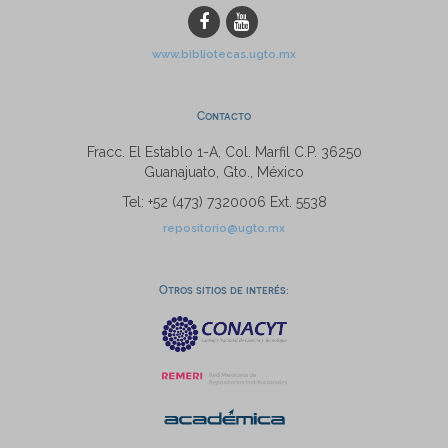
www.bibliotecas.ugto.mx
Contacto
Fracc. El Establo 1-A, Col. Marfil C.P. 36250
Guanajuato, Gto., México
Tel: +52 (473) 7320006 Ext. 5538
repositorio@ugto.mx
Otros sitios de interés: