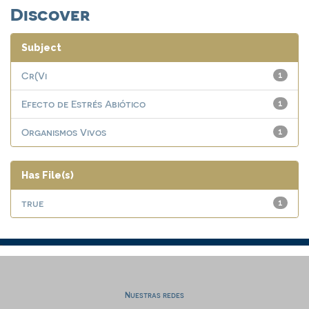
Discover
Subject
Cr(Vi
1
Efecto de Estrés Abiótico
1
Organismos Vivos
1
Has File(s)
true
1
Nuestras redes