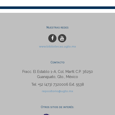
Nuestras redes
www.bibliotecas.ugto.mx
Contacto
Fracc. El Establo 1-A, Col. Marfil C.P. 36250
Guanajuato, Gto., México
Tel: +52 (473) 7320006 Ext. 5538
repositorio@ugto.mx
Otros sitios de interés: