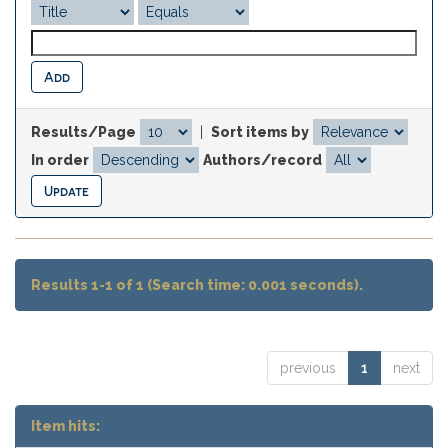
Results/Page
|
Sort items by
In order
Authors/record
Results 1-1 of 1 (Search time: 0.001 seconds).
previous
1
next
Item hits: