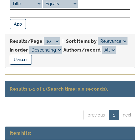
Results/Page
|
Sort items by
In order
Authors/record
Results 1-1 of 1 (Search time: 0.0 seconds).
previous
1
next
Item hits: