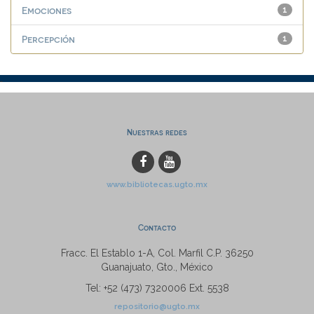
Emociones
1
Percepción
1
Nuestras redes
www.bibliotecas.ugto.mx
Contacto
Fracc. El Establo 1-A, Col. Marfil C.P. 36250
Guanajuato, Gto., México
Tel: +52 (473) 7320006 Ext. 5538
repositorio@ugto.mx