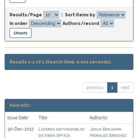
Results/Page
|
Sort items by
In order
Authors/record
Results 1-1 of 1 (Search time: 0.001 seconds).
previous
1
next
Item hits:
Issue Date
Title
Author(s)
Láseres sintonizables
Jesus Benjamin
30-Dec-2017
de fibra óptica
Morales Sánchez