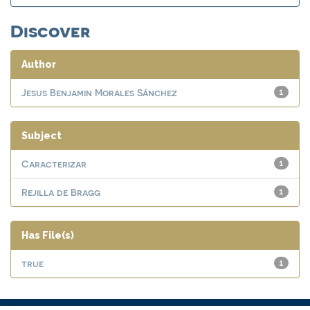
Discover
Author
Jesus Benjamin Morales Sánchez
1
Subject
Caracterizar
1
Rejilla de Bragg
1
Has File(s)
true
1