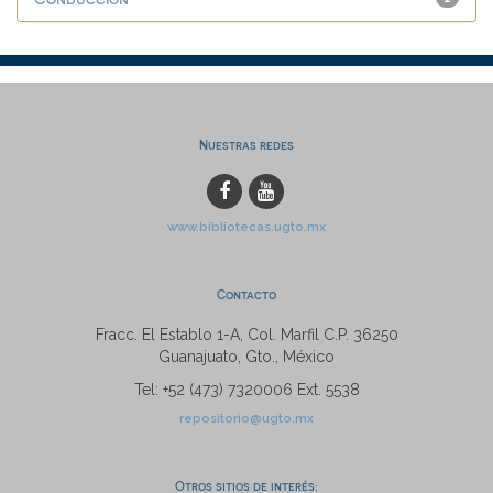
Nuestras redes
www.bibliotecas.ugto.mx
Contacto
Fracc. El Establo 1-A, Col. Marfil C.P. 36250
Guanajuato, Gto., México
Tel: +52 (473) 7320006 Ext. 5538
repositorio@ugto.mx
Otros sitios de interés: