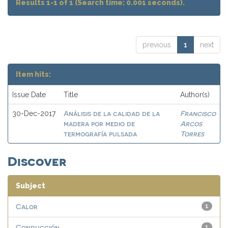
Results 1-1 of 1 (Search time: 0.001 seconds).
previous
1
next
Item hits:
Issue Date
Title
Author(s)
Análisis de la calidad de la
Francisco
30-Dec-2017
madera por medio de
Arcos
termografía pulsada
Torres
Discover
Subject
Calor
1
Conducción
1