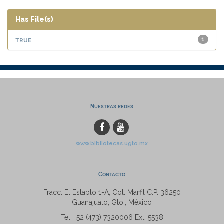
Has File(s)
true
1
Nuestras redes
www.bibliotecas.ugto.mx
Contacto
Fracc. El Establo 1-A, Col. Marfil C.P. 36250
Guanajuato, Gto., México
Tel: +52 (473) 7320006 Ext. 5538