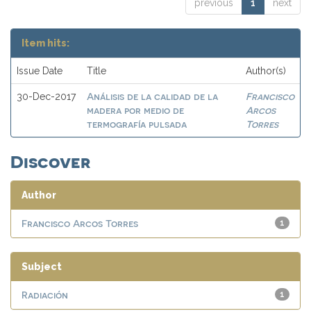
previous
1
next
Item hits:
Issue Date
Title
Author(s)
Análisis de la calidad de la
Francisco
30-Dec-2017
madera por medio de
Arcos
termografía pulsada
Torres
Discover
Author
Francisco Arcos Torres
1
Subject
Radiación
1