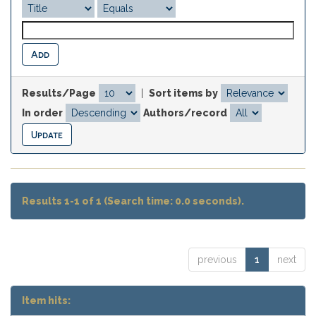
Results/Page
|
Sort items by
In order
Authors/record
Results 1-1 of 1 (Search time: 0.0 seconds).
previous
1
next
Item hits: