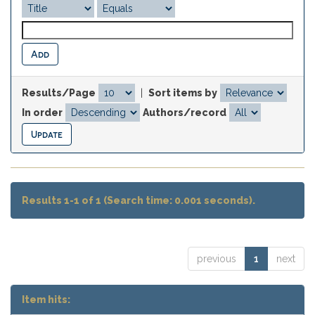
Results/Page
|
Sort items by
In order
Authors/record
Results 1-1 of 1 (Search time: 0.001 seconds).
previous
1
next
Item hits: